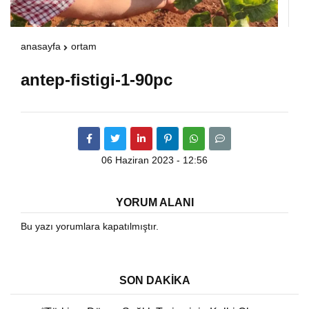
Warning
: Attempt to read property "havaSuanD
anasayfa
ortam
/home/u891110917/domains/vatanhaberleri.
antep-fistigi-1-90pc
content/themes/theHaberV7/dosyalar/modul
havadurumu.php
on line
17
06 Haziran 2023 - 12:56
YORUM ALANI
Bu yazı yorumlara kapatılmıştır.
SON DAKİKA