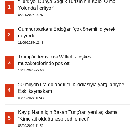
“Türkiye, Dünya Sağlık Turizminin Kalbi Olma
1
Yolunda İlerliyor”
08/01/2026-00:47
Cumhurbaşkanı Erdoğan ‘çok önemli’ diyerek
2
duyurdu!
11/06/2025-12:42
Trump’ın temsilcisi Witkoff ateşkes
3
müzakerelerinde pes etti!
16/05/2025-22:56
50 milyon lira dolandırıcılık iddiasıyla yargılanıyor!
4
Eski kaymakam
03/09/2024-16:43
Kayıp Narin için Bakan Tunç’tan yeni açıklama:
5
“Kime ait olduğu tespit edilemedi”
03/09/2024-11:59