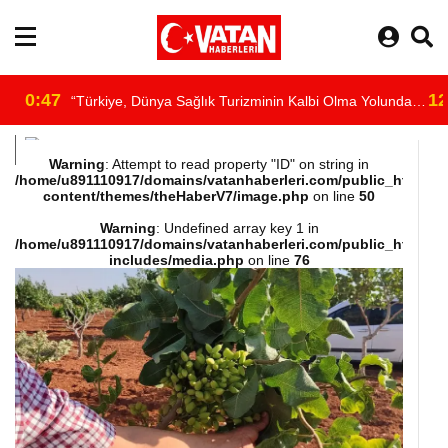
0:47
12
“Türkiye, Dünya Sağlık Turizminin Kalbi Olma Yolunda
/home/u891110917/domains/vatanhaberleri.com/public_html/wp-
İlerliyor”
Warning
: Attempt to read property "ID" on string in
/home/u891110917/domains/vatanhaberleri.com/public_html/wp
content/themes/theHaberV7/image.php
on line
50
content/themes/theHaberV7/dosyalar/moduller/header-
Warning
: Undefined array key 1 in
/home/u891110917/domains/vatanhaberleri.com/public_html/wp
havadurumu.php
includes/media.php
on line
76
on line
16
"
alt="hava"/>