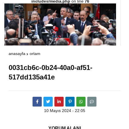
includes/media.php
on line
76
Warning
: Attempt to read property "havaSuanD
/home/u891110917/domains/vatanhaberleri.
content/themes/theHaberV7/dosyalar/modul
anasayfa
ortam
havadurumu.php
on line
17
0031cb6c-0b24-40a0-af51-
517dd135a41e
10 Mayıs 2024 - 22:05
YORUM ALANI