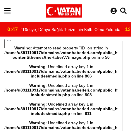
0:47
12
“Türkiye, Dünya Sağlık Turizminin Kalbi Olma Yolunda
/home/u891110917/domains/vatanhaberleri.com/public_html/wp-
İlerliyor”
Warning
: Attempt to read property "ID" on string in
/home/u891110917/domains/vatanhaberleri.com/public_html/wp
content/themes/theHaberV7/image.php
on line
50
content/themes/theHaberV7/dosyalar/moduller/header-
Warning
: Undefined array key 1 in
/home/u891110917/domains/vatanhaberleri.com/public_html/wp
havadurumu.php
includes/media.php
on line
806
Warning
: Undefined array key 1 in
on line
16
/home/u891110917/domains/vatanhaberleri.com/public_html/wp
includes/media.php
on line
808
"
Warning
: Undefined array key 1 in
/home/u891110917/domains/vatanhaberleri.com/public_html/wp
includes/media.php
on line
811
alt="hava"/>
Warning
: Undefined array key 1 in
/home/u891110917/domains/vatanhaberleri.com/public_html/wp