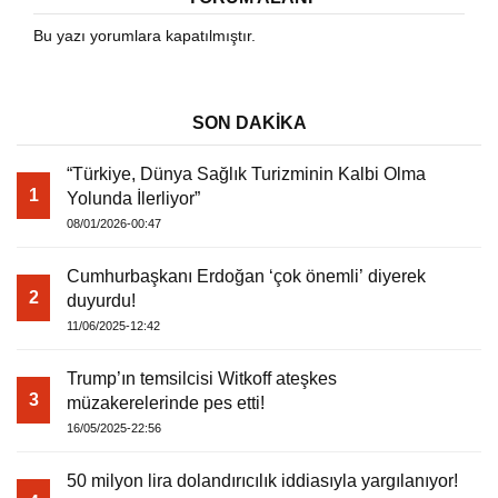
Bu yazı yorumlara kapatılmıştır.
SON DAKİKA
“Türkiye, Dünya Sağlık Turizminin Kalbi Olma
1
Yolunda İlerliyor”
08/01/2026-00:47
Cumhurbaşkanı Erdoğan ‘çok önemli’ diyerek
2
duyurdu!
11/06/2025-12:42
Trump’ın temsilcisi Witkoff ateşkes
3
müzakerelerinde pes etti!
16/05/2025-22:56
50 milyon lira dolandırıcılık iddiasıyla yargılanıyor!