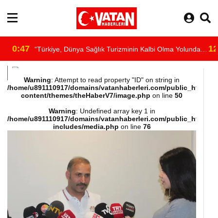
0:47
12
“Türkiye, Dünya Sağlık Turizminin Kalbi Olma Yolunda
/home/u891110917/domains/vatanhaberleri.com/public_html/wp-
İlerliyor”
Warning
: Attempt to read property "ID" on string in
/home/u891110917/domains/vatanhaberleri.com/public_html/wp
content/themes/theHaberV7/image.php
on line
50
content/themes/theHaberV7/dosyalar/moduller/header-
Warning
: Undefined array key 1 in
/home/u891110917/domains/vatanhaberleri.com/public_html/wp
havadurumu.php
includes/media.php
on line
76
on line
16
"
alt="hava"/>