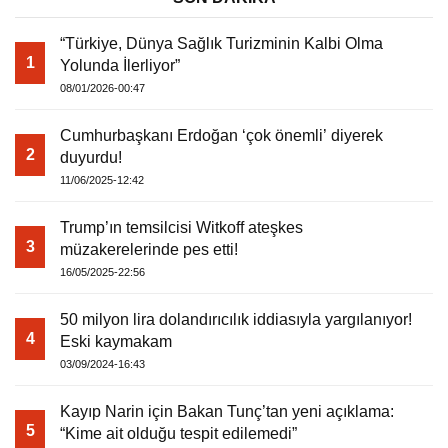
“Türkiye, Dünya Sağlık Turizminin Kalbi Olma
1
Yolunda İlerliyor”
08/01/2026-00:47
Cumhurbaşkanı Erdoğan ‘çok önemli’ diyerek
2
duyurdu!
11/06/2025-12:42
Trump’ın temsilcisi Witkoff ateşkes
3
müzakerelerinde pes etti!
16/05/2025-22:56
50 milyon lira dolandırıcılık iddiasıyla yargılanıyor!
4
Eski kaymakam
03/09/2024-16:43
Kayıp Narin için Bakan Tunç’tan yeni açıklama:
5
“Kime ait olduğu tespit edilemedi”