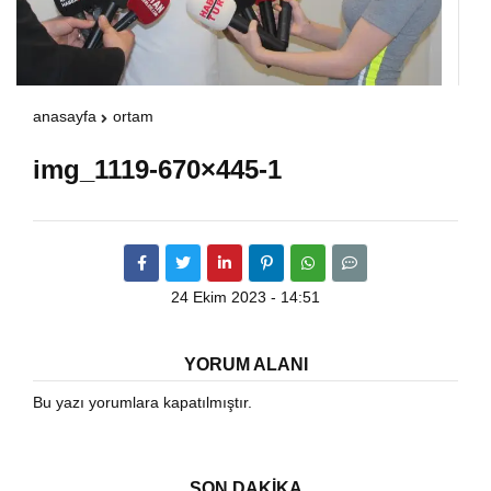
Warning
: Attempt to read property "havaSuanD
/home/u891110917/domains/vatanhaberleri.
anasayfa
ortam
img_1119-670×445-1
content/themes/theHaberV7/dosyalar/modul
havadurumu.php
on line
17
24 Ekim 2023 - 14:51
YORUM ALANI
Bu yazı yorumlara kapatılmıştır.
SON DAKİKA