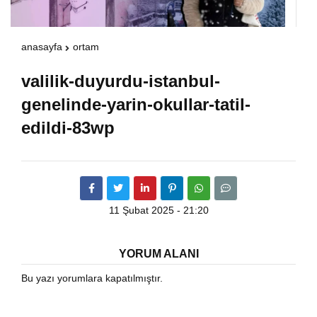
Warning
: Attempt to read property "havaSuanD
anasayfa
ortam
/home/u891110917/domains/vatanhaberleri.
valilik-duyurdu-istanbul-
genelinde-yarin-okullar-tatil-
content/themes/theHaberV7/dosyalar/modul
edildi-83wp
havadurumu.php
on line
17
11 Şubat 2025 - 21:20
YORUM ALANI
Bu yazı yorumlara kapatılmıştır.