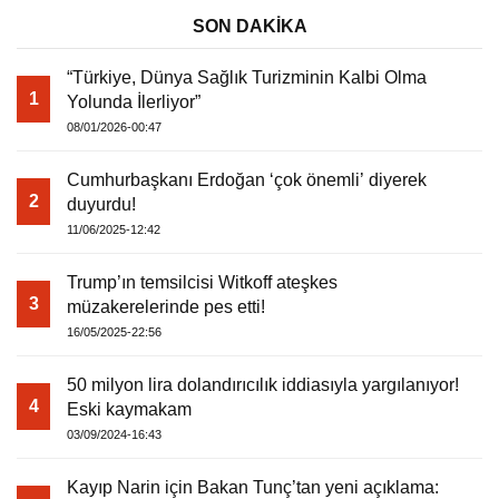
SON DAKİKA
“Türkiye, Dünya Sağlık Turizminin Kalbi Olma
1
Yolunda İlerliyor”
08/01/2026-00:47
Cumhurbaşkanı Erdoğan ‘çok önemli’ diyerek
2
duyurdu!
11/06/2025-12:42
Trump’ın temsilcisi Witkoff ateşkes
3
müzakerelerinde pes etti!
16/05/2025-22:56
50 milyon lira dolandırıcılık iddiasıyla yargılanıyor!
4
Eski kaymakam
03/09/2024-16:43
Kayıp Narin için Bakan Tunç’tan yeni açıklama: