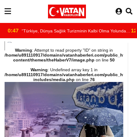
0:47
12
“Türkiye, Dünya Sağlık Turizminin Kalbi Olma Yolunda
/home/u891110917/domains/vatanhaberleri.com/public_html/wp-
İlerliyor”
Warning
: Attempt to read property "ID" on string in
/home/u891110917/domains/vatanhaberleri.com/public_html/wp
content/themes/theHaberV7/image.php
on line
50
content/themes/theHaberV7/dosyalar/moduller/header-
Warning
: Undefined array key 1 in
/home/u891110917/domains/vatanhaberleri.com/public_html/wp
havadurumu.php
includes/media.php
on line
76
on line
16
"
alt="hava"/>