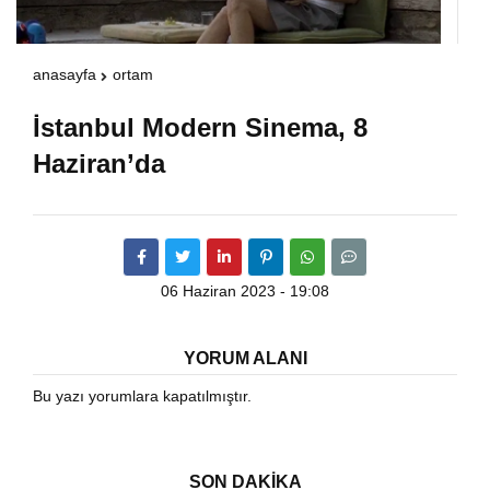
Warning
: Attempt to read property "havaSuanD
anasayfa
ortam
/home/u891110917/domains/vatanhaberleri.
İstanbul Modern Sinema, 8
Haziran’da
content/themes/theHaberV7/dosyalar/modul
havadurumu.php
on line
17
06 Haziran 2023 - 19:08
YORUM ALANI
Bu yazı yorumlara kapatılmıştır.
SON DAKİKA