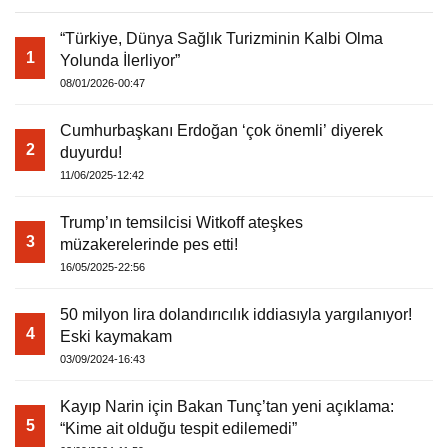
“Türkiye, Dünya Sağlık Turizminin Kalbi Olma
1
Yolunda İlerliyor”
08/01/2026-00:47
Cumhurbaşkanı Erdoğan ‘çok önemli’ diyerek
2
duyurdu!
11/06/2025-12:42
Trump’ın temsilcisi Witkoff ateşkes
3
müzakerelerinde pes etti!
16/05/2025-22:56
50 milyon lira dolandırıcılık iddiasıyla yargılanıyor!
4
Eski kaymakam
03/09/2024-16:43
Kayıp Narin için Bakan Tunç’tan yeni açıklama:
5
“Kime ait olduğu tespit edilemedi”