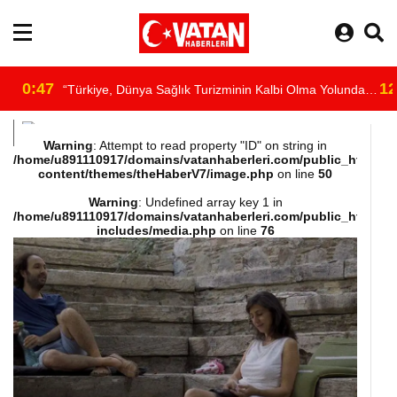
0:47
12
“Türkiye, Dünya Sağlık Turizminin Kalbi Olma Yolunda
/home/u891110917/domains/vatanhaberleri.com/public_html/wp-
İlerliyor”
Warning
: Attempt to read property "ID" on string in
/home/u891110917/domains/vatanhaberleri.com/public_html/wp
content/themes/theHaberV7/image.php
on line
50
content/themes/theHaberV7/dosyalar/moduller/header-
Warning
: Undefined array key 1 in
/home/u891110917/domains/vatanhaberleri.com/public_html/wp
havadurumu.php
includes/media.php
on line
76
on line
16
"
alt="hava"/>