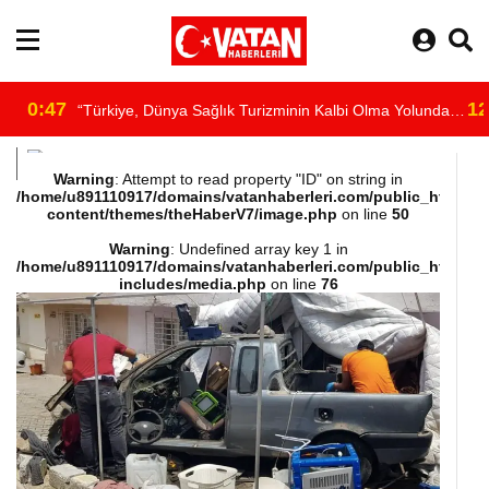
0:47
12
“Türkiye, Dünya Sağlık Turizminin Kalbi Olma Yolunda
/home/u891110917/domains/vatanhaberleri.com/public_html/wp-
İlerliyor”
Warning
: Attempt to read property "ID" on string in
/home/u891110917/domains/vatanhaberleri.com/public_html/wp
content/themes/theHaberV7/image.php
on line
50
content/themes/theHaberV7/dosyalar/moduller/header-
Warning
: Undefined array key 1 in
/home/u891110917/domains/vatanhaberleri.com/public_html/wp
havadurumu.php
includes/media.php
on line
76
on line
16
"
alt="hava"/>