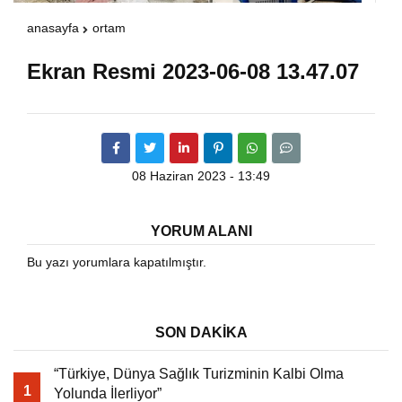
anasayfa
ortam
Warning
: Attempt to read property "havaSuanD
Ekran Resmi 2023-06-08 13.47.07
/home/u891110917/domains/vatanhaberleri.
content/themes/theHaberV7/dosyalar/modul
08 Haziran 2023 - 13:49
havadurumu.php
on line
17
YORUM ALANI
Bu yazı yorumlara kapatılmıştır.
SON DAKİKA
“Türkiye, Dünya Sağlık Turizminin Kalbi Olma
1
Yolunda İlerliyor”