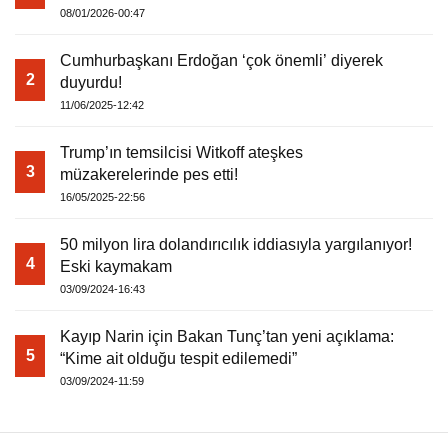
08/01/2026-00:47
Cumhurbaşkanı Erdoğan ‘çok önemli’ diyerek
2
duyurdu!
11/06/2025-12:42
Trump’ın temsilcisi Witkoff ateşkes
3
müzakerelerinde pes etti!
16/05/2025-22:56
50 milyon lira dolandırıcılık iddiasıyla yargılanıyor!
4
Eski kaymakam
03/09/2024-16:43
Kayıp Narin için Bakan Tunç’tan yeni açıklama:
5
“Kime ait olduğu tespit edilemedi”
03/09/2024-11:59