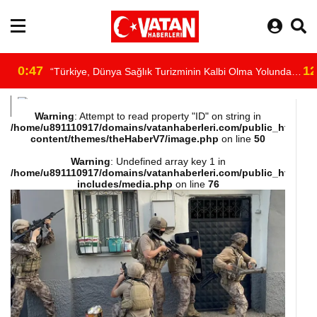
0:47
12
“Türkiye, Dünya Sağlık Turizminin Kalbi Olma Yolunda
/home/u891110917/domains/vatanhaberleri.com/public_html/wp-
İlerliyor”
Warning
: Attempt to read property "ID" on string in
/home/u891110917/domains/vatanhaberleri.com/public_html/wp
content/themes/theHaberV7/image.php
on line
50
content/themes/theHaberV7/dosyalar/moduller/header-
Warning
: Undefined array key 1 in
/home/u891110917/domains/vatanhaberleri.com/public_html/wp
havadurumu.php
includes/media.php
on line
76
on line
16
"
alt="hava"/>