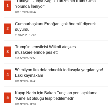
“Türkiye, Dünya Sağlık Turizminin Kalbi Olma
1
Yolunda İlerliyor”
08/01/2026-00:47
Cumhurbaşkanı Erdoğan ‘çok önemli’ diyerek
2
duyurdu!
11/06/2025-12:42
Trump’ın temsilcisi Witkoff ateşkes
3
müzakerelerinde pes etti!
16/05/2025-22:56
50 milyon lira dolandırıcılık iddiasıyla yargılanıyor!
4
Eski kaymakam
03/09/2024-16:43
Kayıp Narin için Bakan Tunç’tan yeni açıklama:
5
“Kime ait olduğu tespit edilemedi”
03/09/2024-11:59