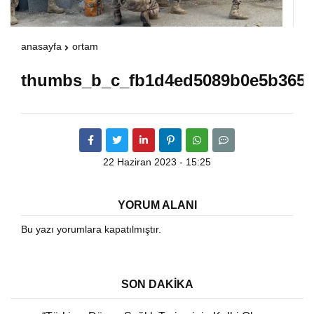
Warning
: Attempt to read property "havaSuanD
anasayfa
ortam
/home/u891110917/domains/vatanhaberleri.
thumbs_b_c_fb1d4ed5089b0e5b3657
content/themes/theHaberV7/dosyalar/modul
havadurumu.php
on line
17
22 Haziran 2023 - 15:25
YORUM ALANI
Bu yazı yorumlara kapatılmıştır.
SON DAKİKA