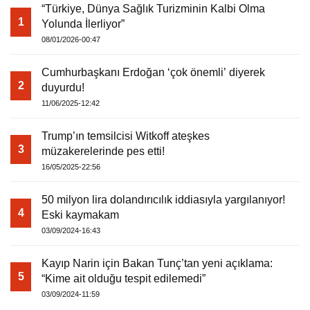
“Türkiye, Dünya Sağlık Turizminin Kalbi Olma
1
Yolunda İlerliyor”
08/01/2026-00:47
Cumhurbaşkanı Erdoğan ‘çok önemli’ diyerek
2
duyurdu!
11/06/2025-12:42
Trump’ın temsilcisi Witkoff ateşkes
3
müzakerelerinde pes etti!
16/05/2025-22:56
50 milyon lira dolandırıcılık iddiasıyla yargılanıyor!
4
Eski kaymakam
03/09/2024-16:43
Kayıp Narin için Bakan Tunç’tan yeni açıklama:
5
“Kime ait olduğu tespit edilemedi”
03/09/2024-11:59