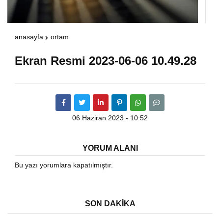
Warning
: Attempt to read property "havaSuanD
anasayfa
ortam
/home/u891110917/domains/vatanhaberleri.
Ekran Resmi 2023-06-06 10.49.28
content/themes/theHaberV7/dosyalar/modul
havadurumu.php
on line
17
06 Haziran 2023 - 10:52
YORUM ALANI
Bu yazı yorumlara kapatılmıştır.
SON DAKİKA