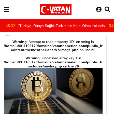
0:47
12
“Türkiye, Dünya Sağlık Turizminin Kalbi Olma Yolunda
/home/u891110917/domains/vatanhaberleri.com/public_html/wp-
İlerliyor”
Warning
: Attempt to read property "ID" on string in
/home/u891110917/domains/vatanhaberleri.com/public_html/wp
content/themes/theHaberV7/image.php
on line
50
content/themes/theHaberV7/dosyalar/moduller/header-
Warning
: Undefined array key 1 in
/home/u891110917/domains/vatanhaberleri.com/public_html/wp
havadurumu.php
includes/media.php
on line
76
on line
16
"
alt="hava"/>