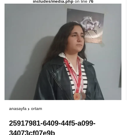
includes/media.php
on line
76
Warning
: Attempt to read property "havaSuanD
/home/u891110917/domains/vatanhaberleri.
content/themes/theHaberV7/dosyalar/modul
havadurumu.php
on line
17
anasayfa
ortam
25917981-6409-44f5-a099-
34073cf07e9b