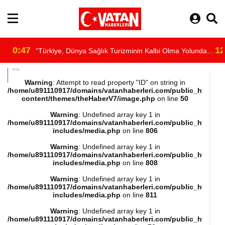
0:47
12
“Türkiye, Dünya Sağlık Turizminin Kalbi Olma Yolunda
/home/u891110917/domains/vatanhaberleri.com/public_html/wp-
İlerliyor”
Warning
: Attempt to read property "ID" on string in
/home/u891110917/domains/vatanhaberleri.com/public_html/wp
content/themes/theHaberV7/image.php
on line
50
content/themes/theHaberV7/dosyalar/moduller/header-
Warning
: Undefined array key 1 in
/home/u891110917/domains/vatanhaberleri.com/public_html/wp
havadurumu.php
includes/media.php
on line
806
Warning
: Undefined array key 1 in
on line
16
/home/u891110917/domains/vatanhaberleri.com/public_html/wp
includes/media.php
on line
808
"
Warning
: Undefined array key 1 in
/home/u891110917/domains/vatanhaberleri.com/public_html/wp
includes/media.php
on line
811
alt="hava"/>
Warning
: Undefined array key 1 in
/home/u891110917/domains/vatanhaberleri.com/public_html/wp